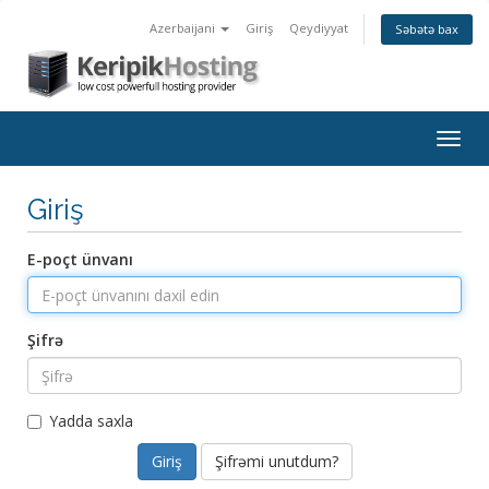
Azerbaijani
Giriş
Qeydiyyat
Səbətə bax
Togg
navig
Giriş
E-poçt ünvanı
Şifrə
Yadda saxla
Şifrəmi unutdum?